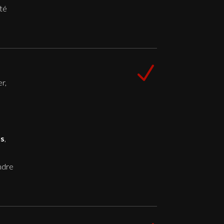
té
N
r,
us
,
ndre