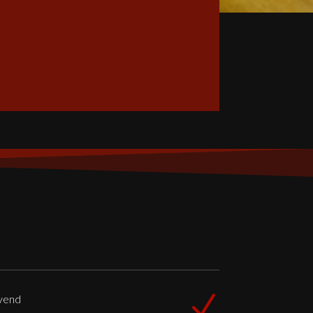
N
 vend