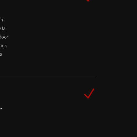
in
 la
ndoor
vous
us
N
-